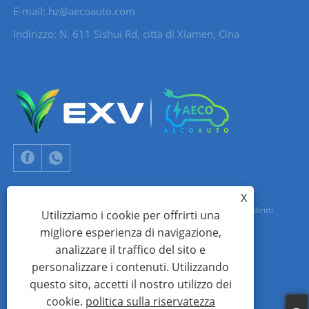
E-mail:
hz@aecoauto.com
Indirizzo: N. 611 Sishui Rd, città di Xiamen, Cina
X
Copyright © 2024 Xiamen Aecoauto Technology Co., Ltd. Tutti i diritti
Utilizziamo i cookie per offrirti una
migliore esperienza di navigazione,
riservati.
analizzare il traffico del sito e
SUPPORTO TECNICO DEL SITO WEB:
RETE TIANYU
jack Lin:+86-
personalizzare i contenuti. Utilizzando
15559188336
questo sito, accetti il ​​nostro utilizzo dei
cookie.
politica sulla riservatezza