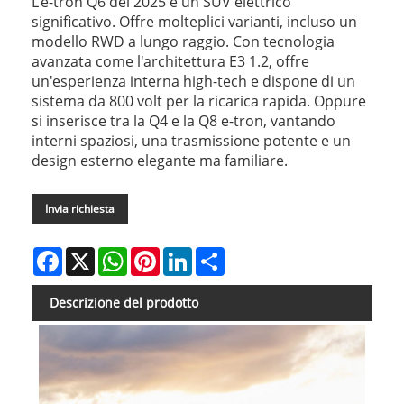
L’e-tron Q6 del 2025 è un SUV elettrico
significativo. Offre molteplici varianti, incluso un
modello RWD a lungo raggio. Con tecnologia
avanzata come l'architettura E3 1.2, offre
un'esperienza interna high-tech e dispone di un
sistema da 800 volt per la ricarica rapida. Oppure
si inserisce tra la Q4 e la Q8 e-tron, vantando
interni spaziosi, una trasmissione potente e un
design esterno elegante ma familiare.
Invia richiesta
Facebook
X
WhatsApp
Pinterest
LinkedIn
Share
Descrizione del prodotto