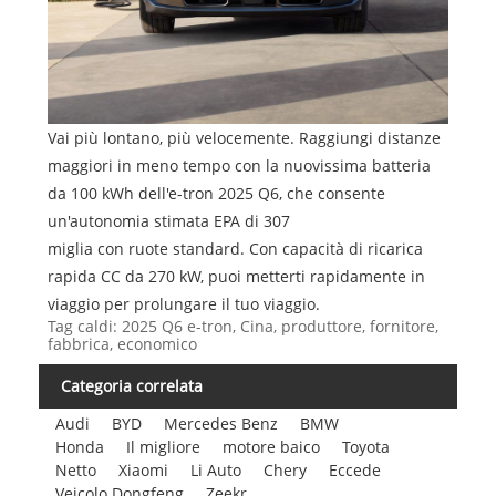
Vai più lontano, più velocemente. Raggiungi distanze
maggiori in meno tempo con la nuovissima batteria
da 100 kWh dell'e-tron 2025 Q6, che consente
un'autonomia stimata EPA di 307
miglia con ruote standard. Con capacità di ricarica
rapida CC da 270 kW, puoi metterti rapidamente in
viaggio per prolungare il tuo viaggio.
Tag caldi: 2025 Q6 e-tron, Cina, produttore, fornitore,
fabbrica, economico
Categoria correlata
Audi
BYD
Mercedes Benz
BMW
Honda
Il migliore
motore baico
Toyota
Netto
Xiaomi
Li Auto
Chery
Eccede
Veicolo Dongfeng
Zeekr