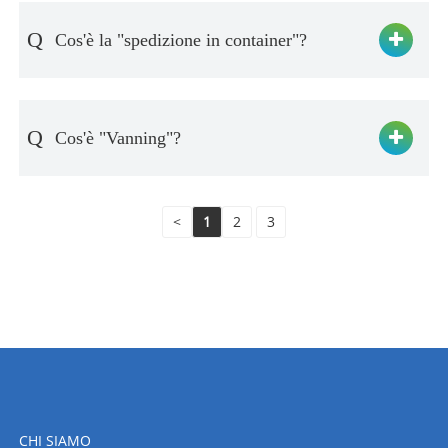
Q
Cos'è la "spedizione in container"?
Q
Cos'è "Vanning"?
<
1
2
3
CHI SIAMO