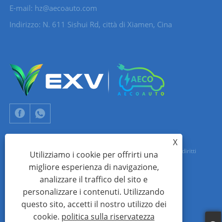
E-mail:
hz@aecoauto.com
Indirizzo: N. 611 Sishui Rd, città di Xiamen, Cina
X
Copyright © 2024 Xiamen Aecoauto Technology Co., Ltd. Tutti i diritti
Utilizziamo i cookie per offrirti una
migliore esperienza di navigazione,
riservati.
analizzare il traffico del sito e
SUPPORTO TECNICO DEL SITO WEB:
RETE TIANYU
jack Lin:+86-
personalizzare i contenuti. Utilizzando
15559188336
questo sito, accetti il ​​nostro utilizzo dei
cookie.
politica sulla riservatezza