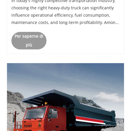
In today's highly competitive transportation industry,
Transportation Businesses
choosing the right heavy-duty truck can significantly
influence operational efficiency, fuel consumption,
maintenance costs, and long-term profitability. Among
the many options available in the market, HOWO TX
Per saperne di
has rapidly emerged as one of the m......
più