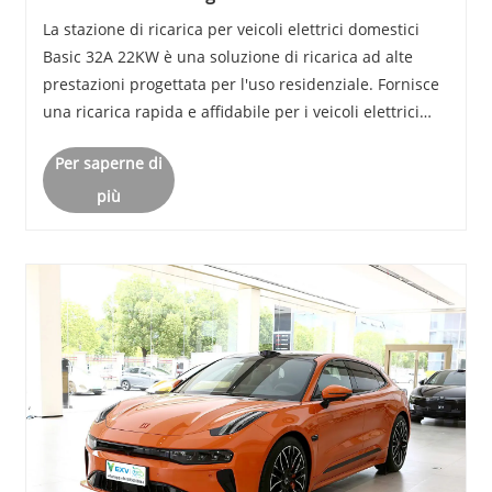
per veicoli elettrici domestici di base da 32 A 22
La stazione di ricarica per veicoli elettrici domestici
kW per il tuo veicolo elettrico
Basic 32A 22KW è una soluzione di ricarica ad alte
prestazioni progettata per l'uso residenziale. Fornisce
una ricarica rapida e affidabile per i veicoli elettrici
(EV), offrendo agli utenti un modo conveniente ed
Per saperne di
efficiente per mantenere alime......
più