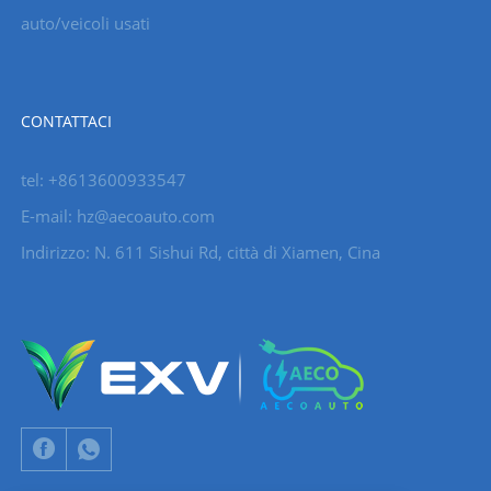
auto/veicoli usati
CONTATTACI
tel: +8613600933547
E-mail:
hz@aecoauto.com
Indirizzo: N. 611 Sishui Rd, città di Xiamen, Cina