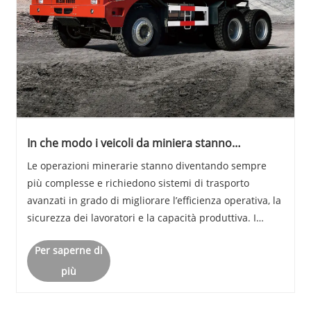
In che modo i veicoli da miniera stanno
trasformando la sicurezza, l'efficienza e la
Le operazioni minerarie stanno diventando sempre
produttività nelle moderne operazioni minerarie
più complesse e richiedono sistemi di trasporto
avanzati in grado di migliorare l’efficienza operativa, la
sicurezza dei lavoratori e la capacità produttiva. I
moderni veicoli minerari sono oggi risorse essenziali
Per saperne di
per i progetti minerari sotterranei e......
più