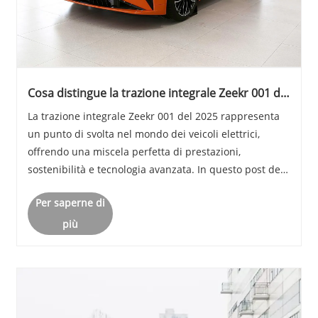
Cosa distingue la trazione integrale Zeekr 001 del
2025 nel mercato dei veicoli elettrici
La trazione integrale Zeekr 001 del 2025 rappresenta
un punto di svolta nel mondo dei veicoli elettrici,
offrendo una miscela perfetta di prestazioni,
sostenibilità e tecnologia avanzata. In questo post del
blog esploreremo le sue caratteristiche principali, i
Per saperne di
parametri delle prestazioni, gli aspett......
più