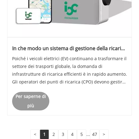
In che modo un sistema di gestione della ricarica
in cloud può potenziare gli operatori dei punti di
Poiché i veicoli elettrici (EV) continuano a trasformare il
ricarica nell'era dei veicoli elettrici?
settore dei trasporti globale, la domanda di
infrastrutture di ricarica efficienti è in rapido aumento.
Gli operatori dei punti di ricarica (CPO) devono gestire
centinaia o addirittura migliaia di stazioni di ricarica
Per saperne di
garantendo affidabilit......
più
<
1
2
3
4
5
...
47
>