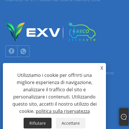
X
Copyright © 2024 Xiamen Aecoauto Technology Co., Ltd. Tutti i diritti
Utilizziamo i cookie per offrirti una
migliore esperienza di navigazione,
riservati.
analizzare il traffico del sito e
SUPPORTO TECNICO DEL SITO WEB:
RETE TIANYU
jack Lin:+86-
personalizzare i contenuti. Utilizzando
15559188336
questo sito, accetti il ​​nostro utilizzo dei
cookie.
politica sulla riservatezza
Links
Sitemap
RSS
XML
politica sulla riservatezza
Rifiutare
Accettare