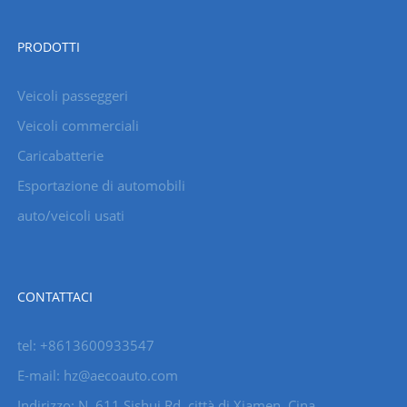
PRODOTTI
Veicoli passeggeri
Veicoli commerciali
Caricabatterie
Esportazione di automobili
auto/veicoli usati
CONTATTACI
tel: +8613600933547
E-mail:
hz@aecoauto.com
Indirizzo: N. 611 Sishui Rd, città di Xiamen, Cina