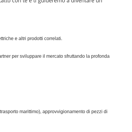
tatto con te e ti guideremo a diventare un
che e altri prodotti correlati.
artner per sviluppare il mercato sfruttando la profonda
rasporto marittimo), approvvigionamento di pezzi di