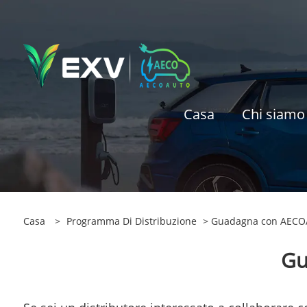
Casa
Chi siamo
Casa
>
Programma Di Distribuzione
> Guadagna con AECOA
Gu