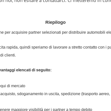
on noi, non esitare a contattarci. Ci metteremo in con
Riepilogo
 acquisire partner selezionati per distribuire automobili elettri
ta rapida, quindi speriamo di lavorare a stretto contatto con i p
i clienti.
antaggi elencati di seguito:
equi di mercato
quisto, sdoganamento in uscita, spedizione (trasporto aereo, t
ere maggiore visibilità per i partner a tempo debito