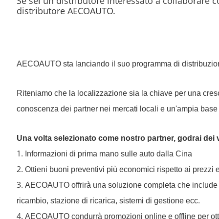
Se sei un distributore interessato a collaborare c
distributore AECOAUTO.
AECOAUTO sta lanciando il suo programma di distribuzione per
Riteniamo che la localizzazione sia la chiave per una cresci
conoscenza dei partner nei mercati locali e un'ampia base d
Una volta selezionato come nostro partner, godrai dei v
1.
Informazioni di prima mano sulle auto dalla Cina
2.
Ottieni buoni preventivi più economici rispetto ai prezzi 
3.
AECOAUTO offrirà una soluzione completa che include ac
ricambio, stazione di ricarica, sistemi di gestione ecc.
4.
AECOAUTO condurrà promozioni online e offline per otten