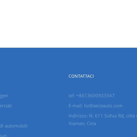
CONTATTACI
geri
tel: +8613600933547
rciali
E-mail:
hz@aecoauto.com
Indirizzo: N. 611 Sishui Rd, città 
Xiamen, Cina
di automobili
sati