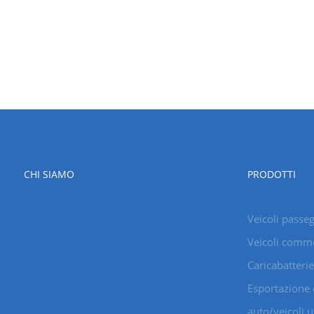
CHI SIAMO
PRODOTTI
Veicoli passeg
Veicoli comme
Caricabatterie
Esportazione 
auto/veicoli u