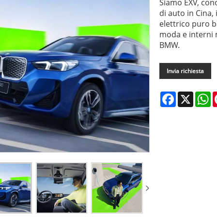
Siamo EXV, con
di auto in Cina
elettrico puro 
moda e interni 
BMW.
Invia richiesta
Facebook
X
W