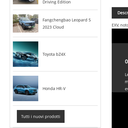
Driving Edition
Descr
Fangchengbao Leopard 5
EXV, not
2023 Cloud
Toyota bZ4X
0
L
m
Honda HR-V
e
Tutti i nuovi prodotti