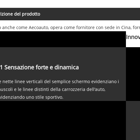
izione del prodotto
o anche come Aecoauto, opera come fornitore con sede in Cina, for
Innov
1 Sensazione forte e dinamica
e nette linee verticali del semplice schermo evidenziano i
uscoli e le linee distinti della carrozzeria dell'auto,
videnziando uno stile sportivo.