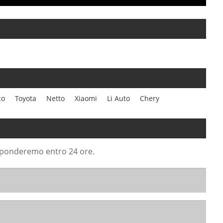
co
Toyota
Netto
Xiaomi
Li Auto
Chery
risponderemo entro 24 ore.