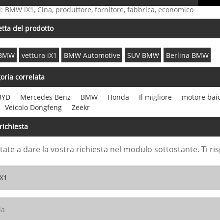
i: BMW iX1, Cina, produttore, fornitore, fabbrica, economico
etta del prodotto
 BMW
vettura iX1
BMW Automotive
SUV BMW
Berlina BMW
oria correlata
BYD
Mercedes Benz
BMW
Honda
Il migliore
motore bai
Veicolo Dongfeng
Zeekr
 richiesta
tate a dare la vostra richiesta nel modulo sottostante. Ti 