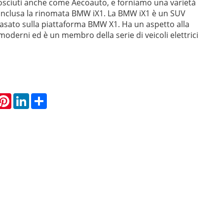
osciuti anche come Aecoauto, e forniamo una varietà
, inclusa la rinomata BMW iX1. La BMW iX1 è un SUV
basato sulla piattaforma BMW X1. Ha un aspetto alla
moderni ed è un membro della serie di veicoli elettrici
hatsApp
Pinterest
LinkedIn
Share