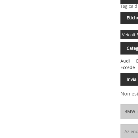
Tag cald
Etich
Veicoli
Categ
Audi
Eccede
Invia
Non esi