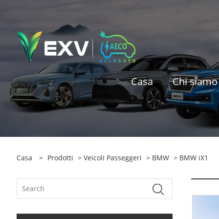
Casa
Chi siamo
Casa
>
Prodotti
>
Veicoli Passeggeri
>
BMW
> BMW iX1