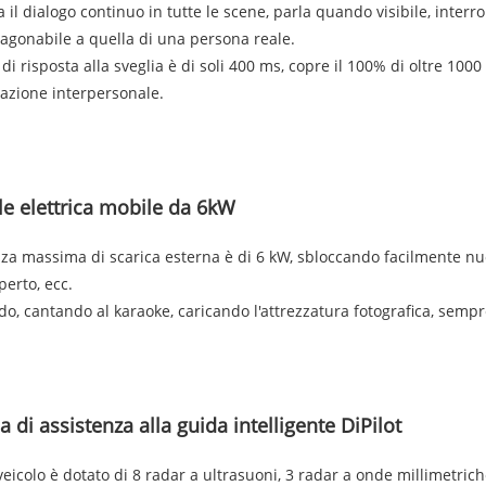
 il dialogo continuo in tutte le scene, parla quando visibile, interr
ragonabile a quella di una persona reale.
di risposta alla sveglia è di soli 400 ms, copre il 100% di oltre 1000 
azione interpersonale.
le elettrica mobile da 6kW
za massima di scarica esterna è di 6 kW, sbloccando facilmente nuo
aperto, ecc.
o, cantando al karaoke, caricando l'attrezzatura fotografica, sem
 di assistenza alla guida intelligente DiPilot
 veicolo è dotato di 8 radar a ultrasuoni, 3 radar a onde millimetri