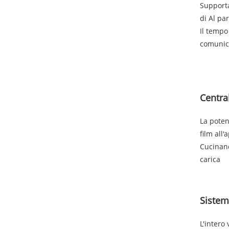
Supporta
di Al pa
Il tempo 
comunic
Centra
La poten
film all'
Cucinand
carica
Sistema
L'intero