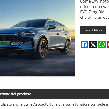
Come EXV, noto 
offrono una vari
BYD Tang DMI H
che offre un'esp
Invia richiesta
Facebook
X
W
izione del prodotto
ntificato anche come Aecoauto, funziona come fornitore con sede in 