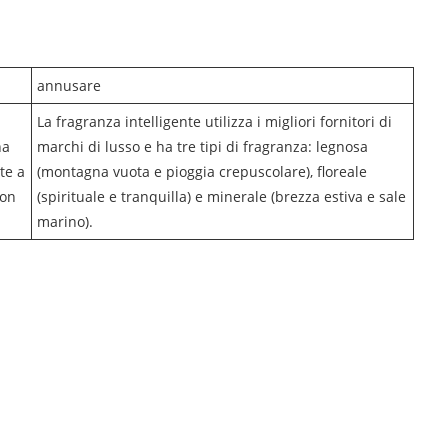
annusare
La fragranza intelligente utilizza i migliori fornitori di
na
marchi di lusso e ha tre tipi di fragranza: legnosa
nte a
(montagna vuota e pioggia crepuscolare), floreale
con
(spirituale e tranquilla) e minerale (brezza estiva e sale
marino).