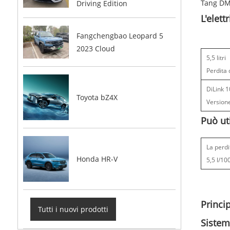
Tang DM
Driving Edition
L'elett
Fangchengbao Leopard 5
2023 Cloud
5,5 litri
Perdita 
DiLink 
Toyota bZ4X
Versione
Può ut
La perdi
Honda HR-V
5,5 l/10
Princi
Tutti i nuovi prodotti
Sistem