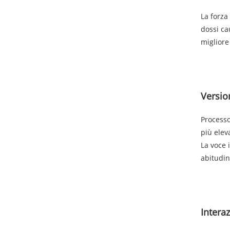
La forza
dossi ca
migliore
Versio
Processo
più elev
La voce 
abitudin
Interaz