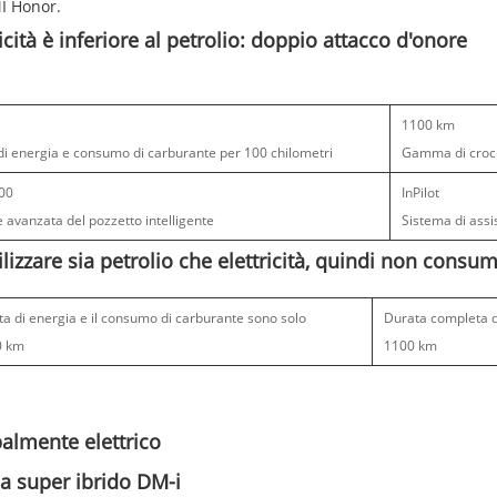
I Honor.
ricità è inferiore al petrolio: doppio attacco d'onore
1100 km
di energia e consumo di carburante per 100 chilometri
Gamma di croc
100
InPilot
 avanzata del pozzetto intelligente
Sistema di assi
ilizzare sia petrolio che elettricità, quindi non cons
ta di energia e il consumo di carburante sono solo
Durata completa d
0 km
1100 km
palmente elettrico
a super ibrido DM-i