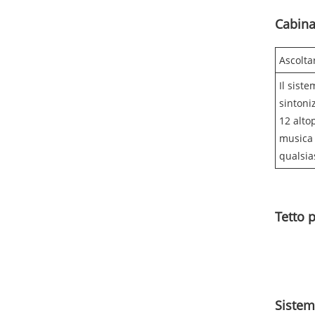
Cabina
Ascolta
Il sist
sintoni
12 altop
musica 
qualsi
Tetto 
Sistem