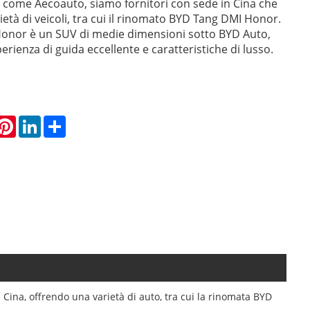
come Aecoauto, siamo fornitori con sede in Cina che
età di veicoli, tra cui il rinomato BYD Tang DMI Honor.
onor è un SUV di medie dimensioni sotto BYD Auto,
erienza di guida eccellente e caratteristiche di lusso.
hatsApp
Pinterest
LinkedIn
Share
Cina, offrendo una varietà di auto, tra cui la rinomata BYD