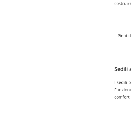
costruir
Pieni d
Sedili 
I sedili
Funzione
comfort 