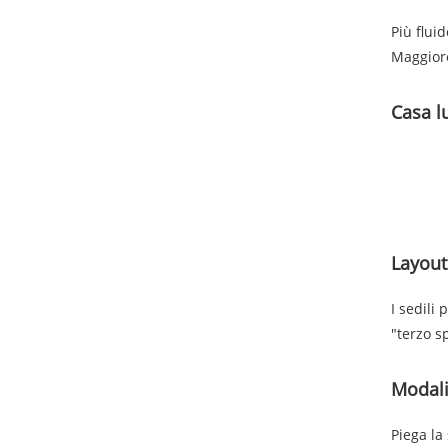
Più flui
Maggiore
Casa l
Layout
I sedili
"terzo s
Modali
Piega la