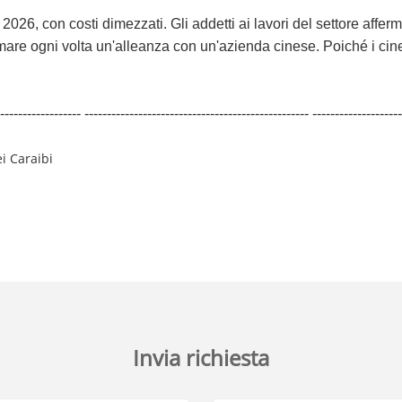
 2026, con costi dimezzati. Gli addetti ai lavori del settore affer
rmare ogni volta un'alleanza con un'azienda cinese. Poiché i ci
------------------ -------------------------------------------------- --------------------
i Caraibi
Invia richiesta