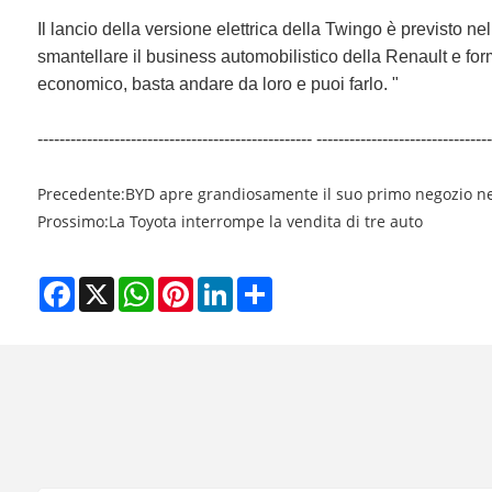
Il lancio della versione elettrica della Twingo è previsto nel
smantellare il business automobilistico della Renault e fo
economico, basta andare da loro e puoi farlo. "
-------------------------------------------------- --------------------------------
Precedente:
BYD apre grandiosamente il suo primo negozio ne
Prossimo:
La Toyota interrompe la vendita di tre auto
Facebook
X
WhatsApp
Pinterest
LinkedIn
Share