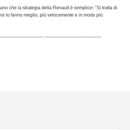
mano che la strategia della Renault è semplice: "Si tratta di
nesi lo fanno meglio, più velocemente e in modo più
------------------------------ ---------------------------------------