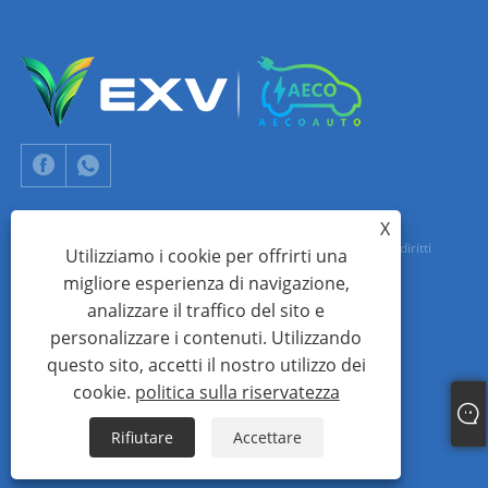
X
Copyright © 2024 Xiamen Aecoauto Technology Co., Ltd. Tutti i diritti
Utilizziamo i cookie per offrirti una
migliore esperienza di navigazione,
riservati.
analizzare il traffico del sito e
SUPPORTO TECNICO DEL SITO WEB:
RETE TIANYU
jack Lin:+86-
personalizzare i contenuti. Utilizzando
15559188336
questo sito, accetti il ​​nostro utilizzo dei
cookie.
politica sulla riservatezza
Links
Sitemap
RSS
XML
politica sulla riservatezza
Rifiutare
Accettare