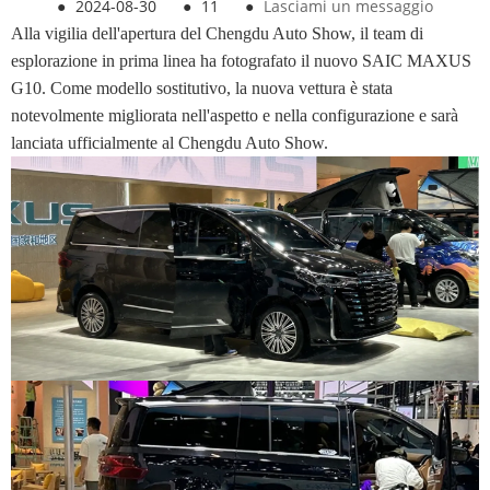
●
2024-08-30
●
11
●
Lasciami un messaggio
Alla vigilia dell'apertura del Chengdu Auto Show, il team di
esplorazione in prima linea ha fotografato il nuovo SAIC MAXUS
G10. Come modello sostitutivo, la nuova vettura è stata
notevolmente migliorata nell'aspetto e nella configurazione e sarà
lanciata ufficialmente al Chengdu Auto Show.