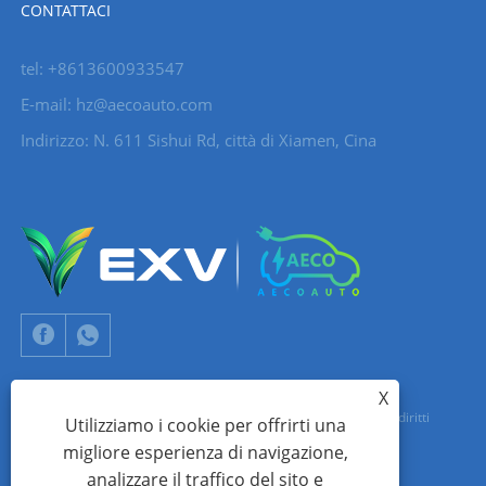
CONTATTACI
tel: +8613600933547
E-mail:
hz@aecoauto.com
Indirizzo: N. 611 Sishui Rd, città di Xiamen, Cina
X
Copyright © 2024 Xiamen Aecoauto Technology Co., Ltd. Tutti i diritti
Utilizziamo i cookie per offrirti una
migliore esperienza di navigazione,
riservati.
analizzare il traffico del sito e