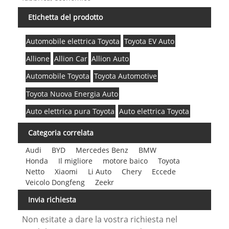
Etichetta del prodotto
Automobile elettrica Toyota
Toyota EV Auto
Allione
Allion Car
Allion Auto
Automobile Toyota
Toyota Automotive
Toyota Nuova Energia Auto
Auto elettrica pura Toyota
Auto elettrica Toyota
Categoria correlata
Audi
BYD
Mercedes Benz
BMW
Honda
Il migliore
motore baico
Toyota
Netto
Xiaomi
Li Auto
Chery
Eccede
Veicolo Dongfeng
Zeekr
Invia richiesta
Non esitate a dare la vostra richiesta nel